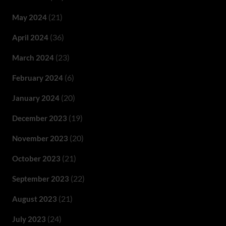
(21)
May 2024
(36)
April 2024
(23)
March 2024
(6)
February 2024
(20)
January 2024
(19)
December 2023
(20)
November 2023
(21)
October 2023
(22)
September 2023
(21)
August 2023
(24)
July 2023