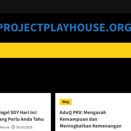
PROJECTPLAYHOUSE.OR
2025
Blog
ogel SDY Hari Ini:
AduQ PKV: Mengasah
yang Perlu Anda Tahu
Kemampuan dan
Meningkatkan Kemenangan
y House
30/10/2025