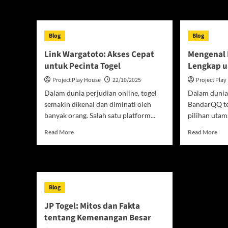
Wargatoto:
Pan
Situs
Len
Togel
Ber
Blog
Terpercaya
Blog
PK
di
Ga
Link Wargatoto: Akses Cepat
Mengenal
Indonesia
unt
untuk Pecinta Togel
Lengkap 
Pem
Project Play House
22/10/2025
Project Pla
Dalam dunia perjudian online, togel
Dalam dunia 
semakin dikenal dan diminati oleh
BandarQQ te
banyak orang. Salah satu platform...
pilihan utam
Read
Rea
Read More
Read More
more
mor
about
abo
Link
Men
Wargatoto:
Ban
Akses
Pan
Blog
Cepat
Len
untuk
unt
JP Togel: Mitos dan Fakta
Pecinta
Pem
tentang Kemenangan Besar
Togel
Pem