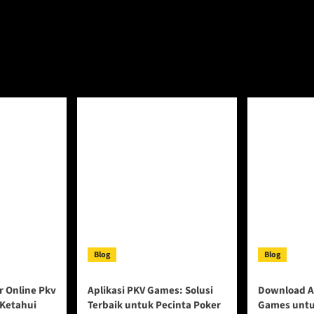
Blog
Blog
 Online Pkv
Aplikasi PKV Games: Solusi
Download A
 Ketahui
Terbaik untuk Pecinta Poker
Games unt