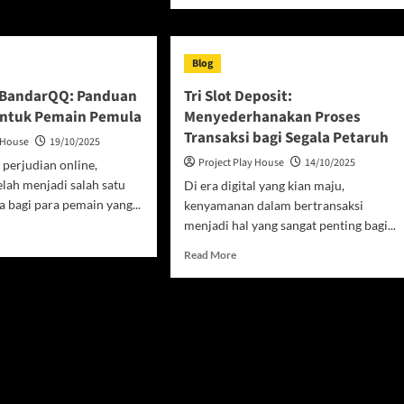
more
duan
about
gkap
Mengungkap
main
Tren
Blog
V
Terkini
mes
dalam
 BandarQQ: Panduan
Tri Slot Deposit:
uk
Dunia
untuk Pemain Pemula
Menyederhanakan Proses
ula
PKV
Transaksi bagi Segala Petaruh
dan
y House
19/10/2025
DominoQQ
Project Play House
14/10/2025
perjudian online,
lah menjadi salah satu
Di era digital yang kian maju,
a bagi para pemain yang...
kenyamanan dalam bertransaksi
menjadi hal yang sangat penting bagi...
d
e
Read
Read More
ut
more
genal
about
darQQ:
Tri
duan
Slot
gkap
Deposit:
uk
Menyederhanakan
ain
Proses
ula
Transaksi