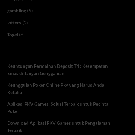
(5)
gambling
(2)
lottery
(6)
Togel
Recent Posts
Keuntungan Permainan Deposit Tri : Kesempatan
Emas di Tangan Genggaman
Keunggulan Poker Online Pkv yang Harus Anda
Ketahui
Aplikasi PKV Games: Solusi Terbaik untuk Pecinta
Poker
Download Aplikasi PKV Games untuk Pengalaman
Terbaik