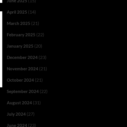
(15)
June 2025
(14)
April 2025
(21)
March 2025
(22)
February 2025
(20)
January 2025
(23)
December 2024
(21)
November 2024
(21)
October 2024
(22)
September 2024
(31)
August 2024
(27)
July 2024
(23)
June 2024